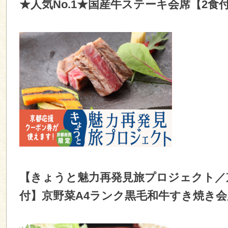
★人気No.1★国産牛ステーキ会席【2食
【きょうと魅力再発見旅プロジェクト／
付】京野菜A4ランク黒毛和牛すき焼き会