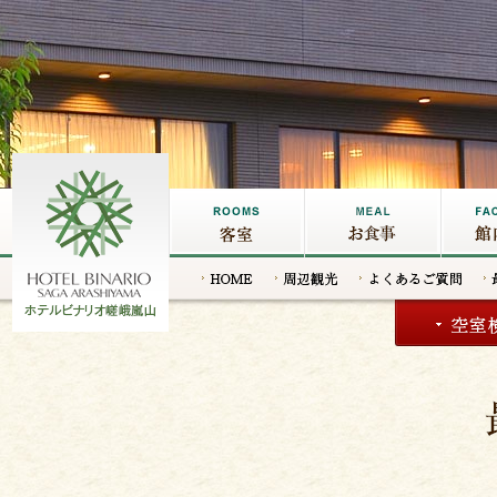
客室
お食事
館内施
HOME
周辺観光
よくあるご質
問
嵐山の宿なら【ホテルビナリ
オ嵯峨嵐山】