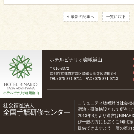
最新の記事へ
一覧に戻る
ホテルビナリオ嵯峨嵐山
〒616-8372
京都府京都市右京区嵯峨天龍寺広道町3-4
TEL / 075-871-9711 FAX / 075-871-9713
コミュニティ嵯峨野は社会福
宿泊・研修施設として所有し
2013年8月より運営はBINARI
び一般の方にも広くご利用頂
提供できますよう一層の努力