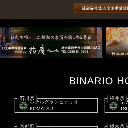
BINARIO H
石川県
福井県
ホテルグランビナリオ
ホ
KOMATSU
TS
京都府
栃木県