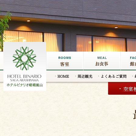
客室
お食事
館内施
HOME
周辺観光
よくあるご質
問
嵐山の宿なら【ホテルビナリ
オ嵯峨嵐山】