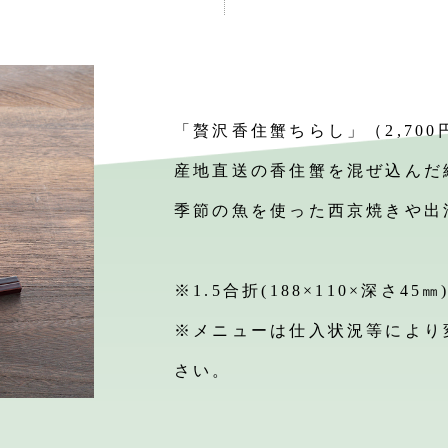
「贅沢香住蟹ちらし」（2,700
産地直送の香住蟹を混ぜ込んだ
季節の魚を使った西京焼きや出
※1.5合折(188×110×深さ45㎜
※メニューは仕入状況等により
さい。