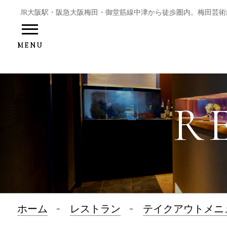
JR大阪駅・阪急大阪梅田・御堂筋線中津から徒歩圏内。梅田芸術
MENU
R
ホーム
レストラン
テイクアウトメニ